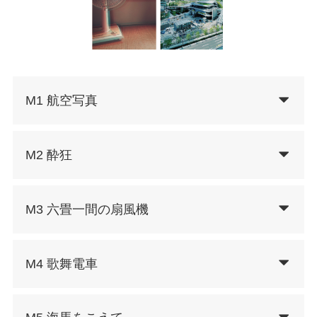
M1 航空写真
M2 酔狂
M3 六畳一間の扇風機
M4 歌舞電車