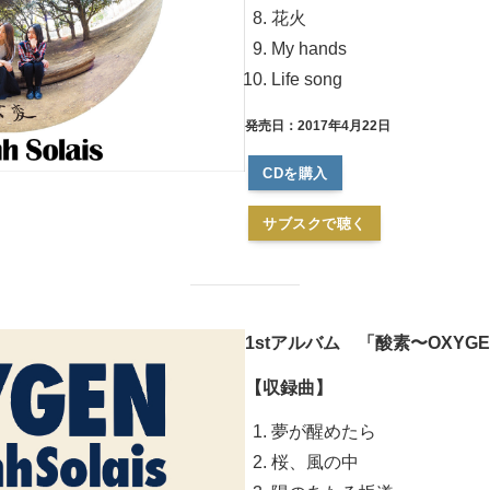
花火
My hands
Life song
発売日：2017年4月22日
CDを購入
サブスクで聴く
1stアルバム 「酸素〜OXYGEN
【収録曲】
夢が醒めたら
桜、風の中