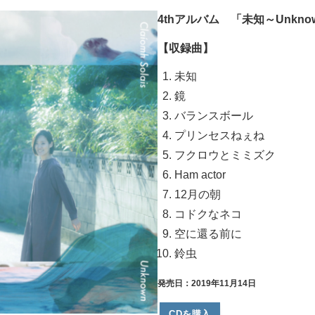
4thアルバム 「未知～Unkno
【収録曲】
未知
鏡
バランスボール
プリンセスねぇね
フクロウとミミズク
Ham actor
12月の朝
コドクなネコ
空に還る前に
鈴虫
発売日：2019年11月14日
CDを購入