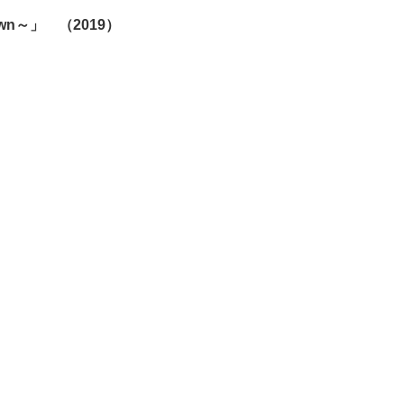
wn～」 （2019）