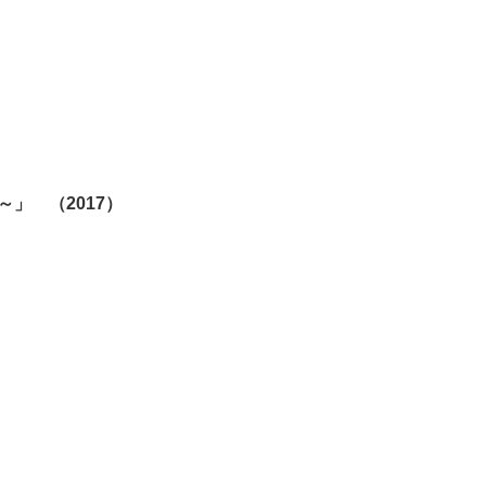
e～」 （2017）