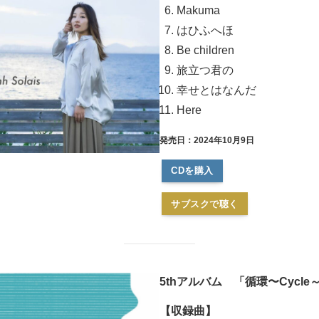
Makuma
はひふへほ
Be children
旅立つ君の
幸せとはなんだ
Here
発売日：2024年10月9日
CDを購入
サブスクで聴く
5thアルバム 「循環〜Cycle
【収録曲】