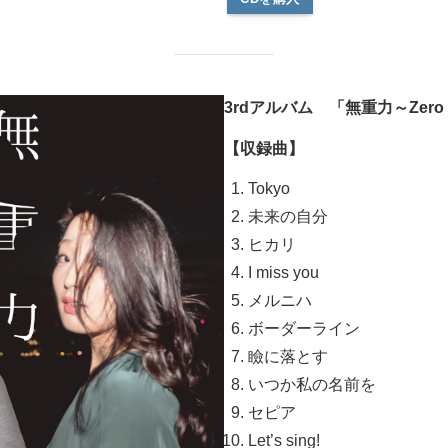
3rdアルバム 「無重力～Zero
【収録曲】
Tokyo
未来の自分
ヒカリ
I miss you
メルニハ
ボーダーライン
瞼に落とす
いつか私の名前を
セピア
Let’s sing!