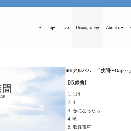
Top
Live
Discography
About us
6thアルバム 「狭間〜Gap～」
【収録曲】
114
If
春になったら
嘘
歌舞電車