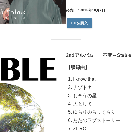
発売日：2018年10月7日
CDを購入
2ndアルバム 「不変～Stabl
【収録曲】
I know that
ナゾトキ
しそうの星
人として
ゆらりのらりくらり
ただのラブストーリー
ZERO