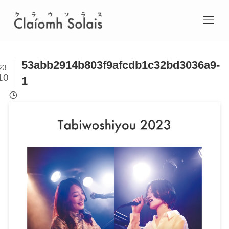
53abb2914b803f9afcdb1c32bd3036a9-
23
10
1