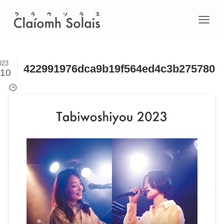
023
422991976dca9b19f564ed4c3b275780
/10