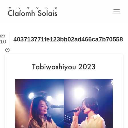
023
403713771fe123bb02ad466ca7b70558
/10