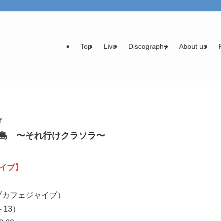
Top
Live
Discography
About us
r
@広島 〜それ行けクラソラ〜
イブ】
）
ブカフェジャイブ）
13）