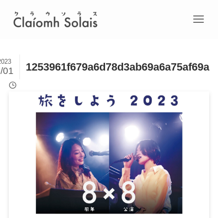
2023
1253961f679a6d78d3ab69a6a75af69a
/01