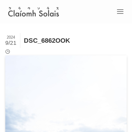
2024
DSC_6862OOK
9/21