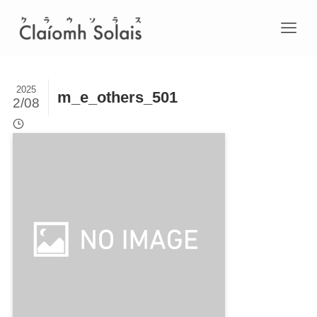
2025
m_e_others_501
2/08