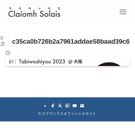
23
c35ca0b726b2a7961addae58baad39c6
10
©
クラウソラスオフィシャルサイト.