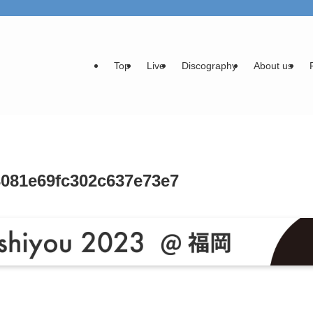
Top
Live
Discography
About us
081e69fc302c637e73e7