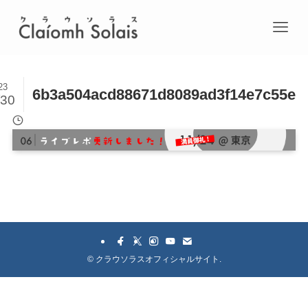
23
6b3a504acd88671d8089ad3f14e7c55e
/30
©
クラウソラスオフィシャルサイト.