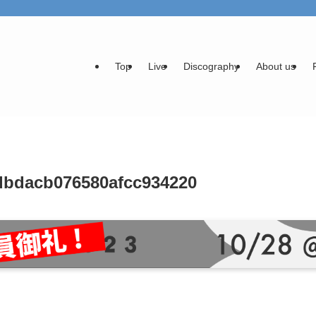
Top
Live
Discography
About us
dbdacb076580afcc934220