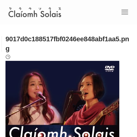
9017d0c188517fbf0246ee848abf1aa5.pn
g