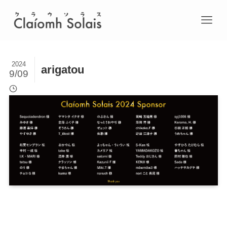
2024
arigatou
9/09