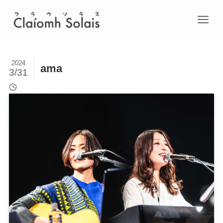
2024
ama
3/31