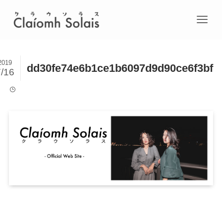
2019
dd30fe74e6b1ce1b6097d9d90ce6f3bf
7/16