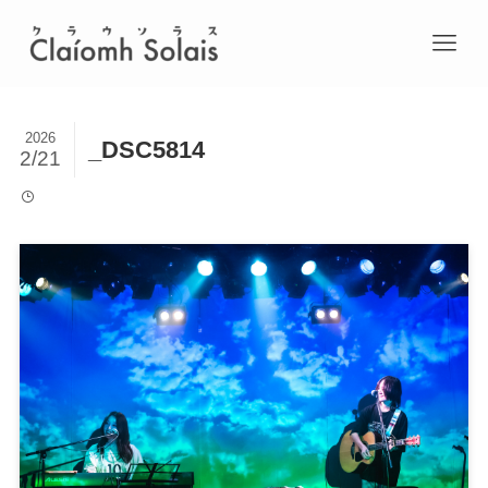
2026
_DSC5814
2/21