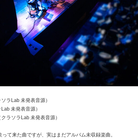
ソラLab 未発表音源）
Lab 未発表音源）
クラソラLab 未発表音源）
歌って来た曲ですが、実はまだアルバム未収録楽曲。