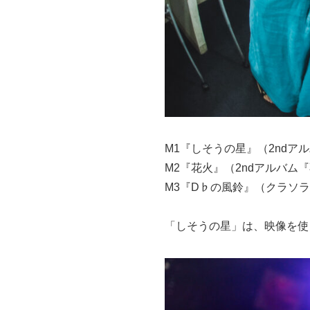
M1『しそうの星』（2ndア
M2『花火』（2ndアルバム
M3『D♭の風鈴』（クラソラ
「しそうの星」は、映像を使