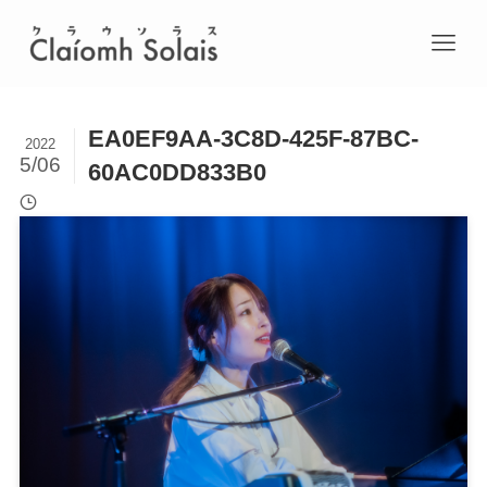
EA0EF9AA-3C8D-425F-87BC-
2022
5/06
60AC0DD833B0