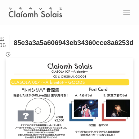
22
85e3a3a5a606943eb34360cce8a6253d
06