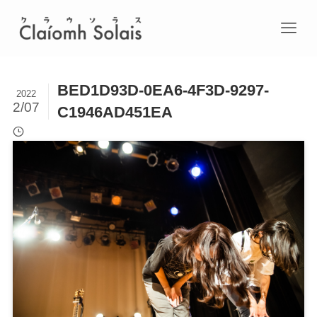
BED1D93D-0EA6-4F3D-9297-
2022
2/07
C1946AD451EA