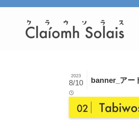
2023
banner_ア
8/10