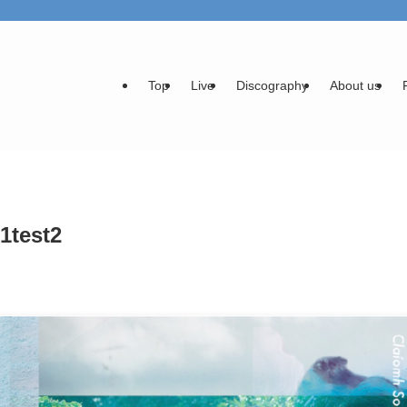
Top
Live
Discography
About us
est2